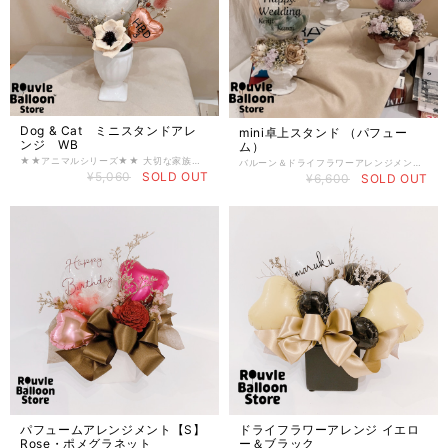
Dog & Cat ミニスタンドアレ
mini卓上スタンド （パフュー
ンジ WB
ム）
★★アニマルシリーズ★★ 大切な家族、ワンちゃんネコちゃんの Birthdayをお祝いしよう！ バースデーはもちろんですが、 虹の橋を渡っていった愛おしい子たちへの お悔みのアレンジメントとしてもお飾りいただけます。 羽のカラーをワンちゃん、ネコちゃんに似せたカラーを選んでもいいですよね。 お友達のペットちゃんへのギフトとしても可愛いですよ！ ・ペットのお名前の部分を【Congrats】に変更し ペット関係の店舗へのギフトとしても可能です。（ご相談下さい） 当店オリジナルの商品です！ 香りが楽しめる新しいアレンジメント！ 【パフュームアレンジメント】 中心にあるアロマフラワーにお手持ちの香水やアロマオイルを垂らして、 香りをお楽しみ頂けます。 ドライフラワーとバルーンのスタイリッシュなアレンジメントです。 【製品詳細】 内容は写真参考。 アレンジメントサイズ：縦約24cm / 横約14cm 花器、ホワイト 写真サンプル内容 パフュームアレンジメント ・クリアバルーン：約11cm（フェザー：ホワイト） ・ハート：約6cm（ローズゴールド × 1） アウトサイド： ・文字の色 ブラック お子様の Birthday用にも使用可能です。 ＜＜オプション＞＞ ▶︎メッセージカードを付けたい場合 【オプション付属】のカテゴリーからメッセージカードをご購入してください。 https://jewelbox.rouvle.com/items/31825342 【 バルーン / パーティー / 誕生日 / ブーケ / 贈り物 / ウエディング / 結婚式 】 【 お誕生日 / 通販 / ギフト / 装飾 / セット / 風船 / 推し活 / お誕生日バルーンギフト 】
バルーン＆ドライフラワーアレンジメント ミニサイズ卓上パフュームアレンジメントです。 【パフュームアレンジメント】 アレンジメント3面にあるアロマフラワーに お手持ちの香水やアロマオイルを垂らして、香りをお楽しみ頂けます。 ドライフラワーとバルーンのスタイリッシュなアレンジメントです。 ウェディングのウェルカムボードに添えてもかわいいです。 また、メッセージを変更しその他ギフトにもご使用いただけます。 全体サイズ 23cm×12cm 【製品詳細】 ・ドライフラワー ・クリアバルーン：約11cm（各色 フェザー入り） アウトサイド： ・文字の色 ブラック ＜＜オプション＞＞ ▶︎メッセージカードを付けたい場合 【オプション付属】のカテゴリーからメッセージカードをご購入してください。 https://jewelbox.rouvle.com/items/31825342 ＜＜製作スタッフより＞＞ 1つ1つ丁寧に心を込めて仕上げております。 写真はイメージとなりますので 使用するドライフラワーやリボンは、多少変わる場合がございます。 予めご了承下さい。 【 バルーン / パーティー / 誕生日 / ブーケ / 贈り物 / ウエディング / 結婚式 】 【 お誕生日 / 通販 / ギフト / 装飾 / セット / 風船 / 推し活 / お誕生日バルーンギフト 】
¥5,060
SOLD OUT
¥6,600
SOLD OUT
パフュームアレンジメント【S】
ドライフラワーアレンジ イエロ
Rose・ポメグラネット
ー＆ブラック