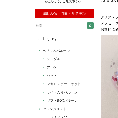
2019/07/
ませんので、ご注意下さい。
風船の保ち時間・注意事項
クリアメ
メッセー
お気軽に
Category
ヘリウムバルーン
シングル
ブーケ
セット
マカロンボールセット
ライト入りバルーン
ギフトBOXバルーン
アレンジメント
ドライフラワー